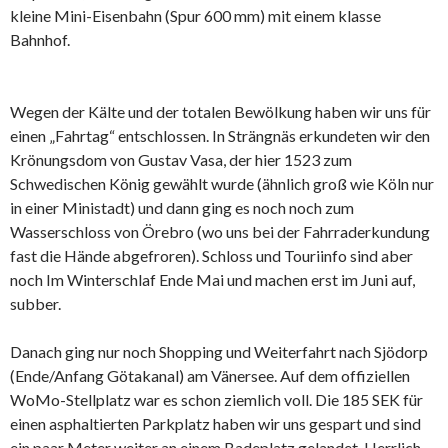
kleine Mini-Eisenbahn (Spur 600 mm) mit einem klasse
Bahnhof.
Wegen der Kälte und der totalen Bewölkung haben wir uns für
einen „Fahrtag“ entschlossen. In Strängnäs erkundeten wir den
Krönungsdom von Gustav Vasa, der hier 1523 zum
Schwedischen König gewählt wurde (ähnlich groß wie Köln nur
in einer Ministadt) und dann ging es noch noch zum
Wasserschloss von Örebro (wo uns bei der Fahrraderkundung
fast die Hände abgefroren). Schloss und Touriinfo sind aber
noch Im Winterschlaf Ende Mai und machen erst im Juni auf,
subber.
Danach ging nur noch Shopping und Weiterfahrt nach Sjödorp
(Ende/Anfang Götakanal) am Vänersee. Auf dem offiziellen
WoMo-Stellplatz war es schon ziemlich voll. Die 185 SEK für
einen asphaltierten Parkplatz haben wir uns gespart und sind
ein paar Meter weiter an einem Badeplatz gelandet. Herrlich.