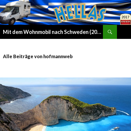
Suchen
Mit dem Wohnmobil nach Schweden (2016) und bald nach Griechenland (2017)
ZUM
INHALT
SPRINGEN
Alle Beiträge von hofmannweb