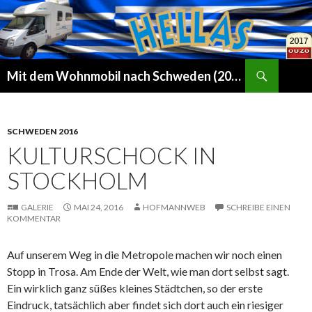
Suchen
Mit dem Wohnmobil nach Schweden (2016) und bald nach Griechenland (2017)
ZUM
INHALT
SPRINGEN
SCHWEDEN 2016
KULTURSCHOCK IN
STOCKHOLM
GALERIE
MAI 24, 2016
HOFMANNWEB
SCHREIBE EINEN
KOMMENTAR
Auf unserem Weg in die Metropole machen wir noch einen
Stopp in Trosa. Am Ende der Welt, wie man dort selbst sagt.
Ein wirklich ganz süßes kleines Städtchen, so der erste
Eindruck, tatsächlich aber findet sich dort auch ein riesiger