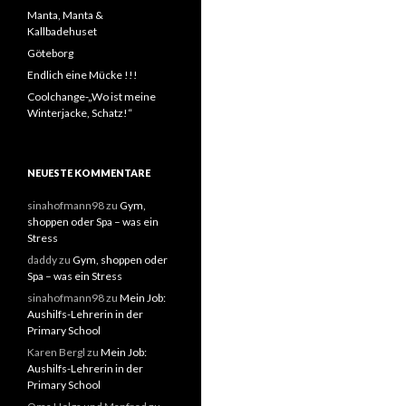
Manta, Manta &
Kallbadehuset
Göteborg
Endlich eine Mücke !!!
Coolchange-„Wo ist meine
Winterjacke, Schatz!“
NEUESTE KOMMENTARE
sinahofmann98
zu
Gym,
shoppen oder Spa – was ein
Stress
daddy
zu
Gym, shoppen oder
Spa – was ein Stress
sinahofmann98
zu
Mein Job:
Aushilfs-Lehrerin in der
Primary School
Karen Bergl
zu
Mein Job:
Aushilfs-Lehrerin in der
Primary School