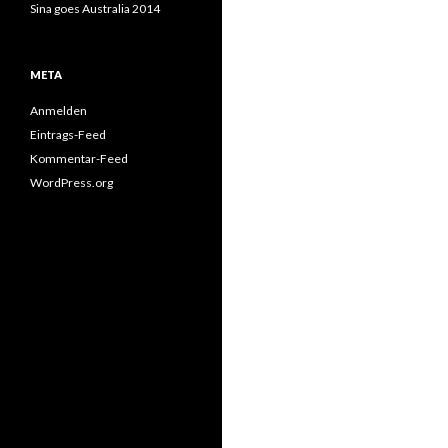
Sina goes Australia 2014
META
Anmelden
Eintrags-Feed
Kommentar-Feed
WordPress.org