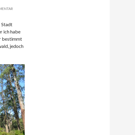
MMENTAR
 Stadt
er ich habe
ar bestimmt
wald, jedoch